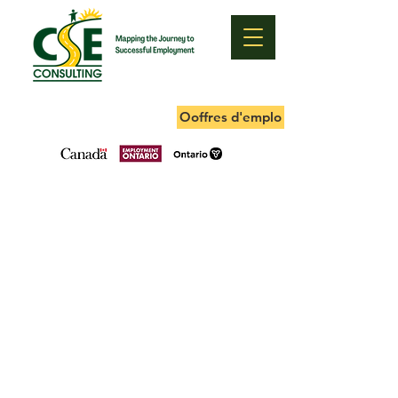
Ooffres d'emplo asdasdaI